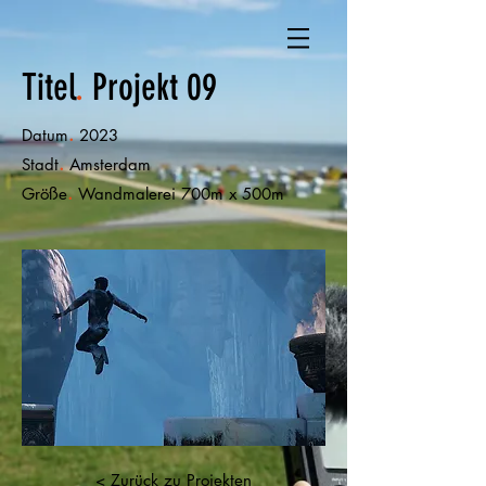
Titel
.
Projekt 09
.
Datum
2023
.
Stadt
Amsterdam
.
Größe
Wandmalerei 700m x 500m
< Zurück zu Projekten