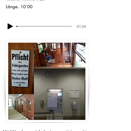
.
Länge
10´00
-01:04